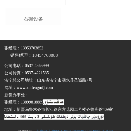
石碾设备
张经理：13953703852
销售经理：18454768088
公司电话：0537-4365999
公司传真：0537-4221535
济宁总公司地址：山东省济宁市泗水县圣诚路7号
网址：www.xinfengmfj.com
新疆办事处：
张经理：13899818889
地址：新疆乌鲁木齐市长江路东方花园二号楼齐鲁宾馆409室