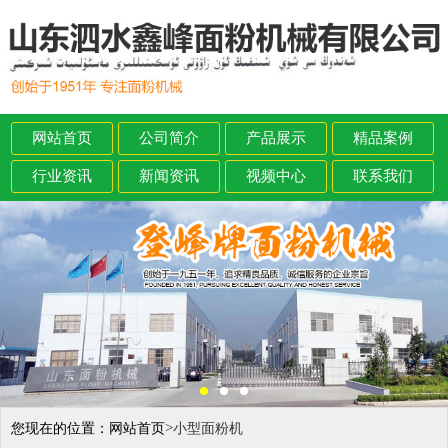
网站首页
公司简介
产品展示
精品案例
行业资讯
新闻资讯
视频中心
联系我们
>
您现在的位置：
网站首页
小型面粉机